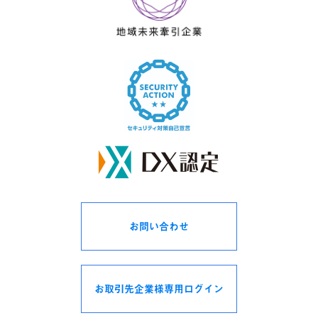
4、個人情報の提供
当社は、次の場合を除き、お客様の個人情報を第三者に開示
または提供しません。
お客様の同意がある場合
法令に基づく場合
人の生命、身体又は財産の保護のために必要であって、お客
様の同意を取ることが困難な場合
利用目的の達成に必要な範囲で、個人情報の取り扱いを委託
する場合
合併、会社分割、営業譲渡その他の事由によって事業の承継
が行われる場合
当社は、上記 1. に関わらず、お客様へのサービス提供、お
問い合わせ等への対応に関して、当社の関係会社や代理店よ
り対応させて頂くことが適切と判断される場合に、お客様の
住所、氏名、電話番号等を当該関係会社等へ提供することが
お問い合わせ
あります。この場合、お客様は当社に対し当該関係会社等へ
の個人情報提供の停止を請求することができます。
5、個人情報に関するお問い合わせ
お取引先企業様専用ログイン
お客様の個人情報の開示・訂正・削除等に関するお問い合わ
せは、お問い合わせフォームよりご連絡ください。