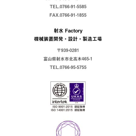
報を利用する必要が生じた場合は、お客様にその旨をご連絡
TEL.0766-91-5585
し、お客様の同意を頂いた上で利用します。当社が保有する
FAX.0766-91-1855
個人情報の利用目的は下記の通りです。
お客様に関する個人情報
射水 Factory
お客様との商談、お打ち合わせ等
機械装置開発・設計・製造工場
商品、資料等の発送
サービス、イベント等のご案内送付
〒939-0281
顧客サポート、メンテナンスの提供
富山県射水市北高木465-1
お問い合わせ・ご相談への対応
TEL.0766-95-5755
サービス開発、アンケート調査実施、モニター等の実施
契約の履行
採用応募者に関する個人情報
採用応募者（インターンシップを含む）への採用情報等の提
供・連絡
当社での採用業務管理
3、個人情報の適正な取得
当社では、個人情報の取得は、適法かつ公正な手段で行いま
す。