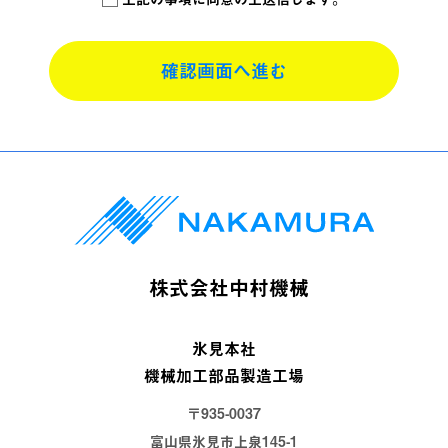
当社は、個人情報保護に関する管理体制を確立するととも
に、当社規程を役員および従業員に周知し、その遵守徹底に
努めます。
確認画面へ進む
当社は、個人情報をお客様に明示した利用目的の範囲内で取
り扱います。また、当社はお客様からご提供頂いた個人情報
を、お客様の同意がある場合または正当な理由がある場合を
除き、第三者に開示または提供しません。
当社は、個人情報を正確かつ最新の状態に保つとともに、個
人情報への不正アクセス、個人情報の漏えい、滅失、き損等
の予防に努め、情報セキュリティの向上、是正を継続的に実
施します。
当社は、お客様からの個人情報に関するお問い合わせ、開示
等のご請求に誠実かつ迅速に対応します。
株式会社中村機械
2016年12月24日 改定
株式会社中村機械
代表取締役 中村 吉延
氷見本社
2、個人情報の利用目的
機械加工部品製造工場
当社は、お客様から個人情報をご提供頂く場合、予め個人情
〒935-0037
報の利用目的を明示し、その利用目的の範囲内で利用しま
す。予め明示した利用目的の範囲を超えて、お客様の個人情
富山県氷見市上泉145-1